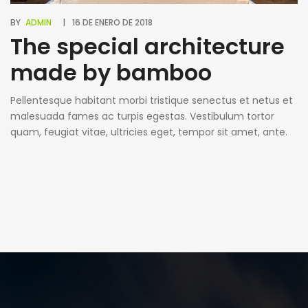
BY
ADMIN
16 DE ENERO DE 2018
The special architecture
made by bamboo
Pellentesque habitant morbi tristique senectus et netus et
malesuada fames ac turpis egestas. Vestibulum tortor
quam, feugiat vitae, ultricies eget, tempor sit amet, ante.
Donec eu libero sit amet quam egestas semper. Aenean
ultricies mi vitae est. Mauris placerat eleifend leo. Quisque
sit amet est et sapien ullamcorper pharetra. Vestibulum
erat wisi, condimentum sed, commodo [...]