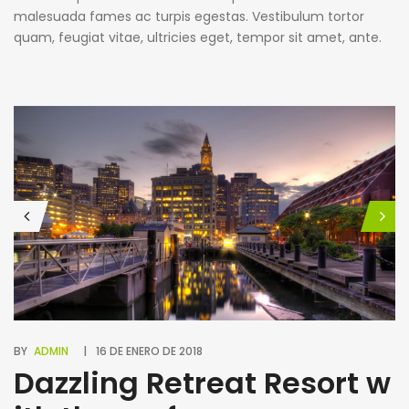
malesuada fames ac turpis egestas. Vestibulum tortor
quam, feugiat vitae, ultricies eget, tempor sit amet, ante.
Donec eu libero sit amet quam egestas semper. Aenean
ultricies mi vitae est. Mauris placerat eleifend leo. Quisque
sit amet est et sapien ullamcorper pharetra. Vestibulum
erat wisi, condimentum sed, commodo [...]
BY
ADMIN
16 DE ENERO DE 2018
Dazzling Retreat Resort w