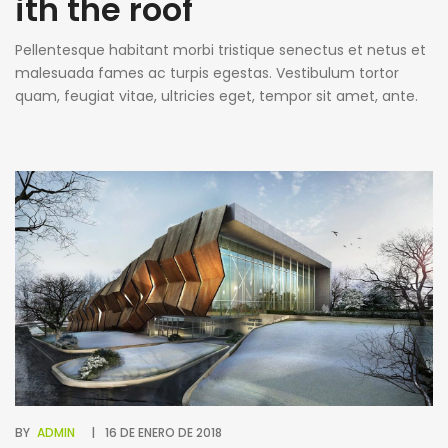
ith the roof
Pellentesque habitant morbi tristique senectus et netus et
malesuada fames ac turpis egestas. Vestibulum tortor
quam, feugiat vitae, ultricies eget, tempor sit amet, ante.
Donec eu libero sit amet quam egestas semper. Aenean
ultricies mi vitae est. Mauris placerat eleifend leo. Quisque
sit amet est et sapien ullamcorper pharetra. Vestibulum
erat wisi, condimentum sed, commodo [...]
BY
ADMIN
16 DE ENERO DE 2018