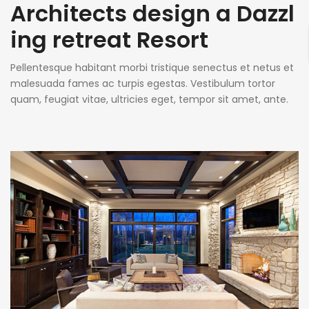
Architects design a Dazzl
ing retreat Resort
Pellentesque habitant morbi tristique senectus et netus et
malesuada fames ac turpis egestas. Vestibulum tortor
quam, feugiat vitae, ultricies eget, tempor sit amet, ante.
Donec eu libero sit amet quam egestas semper. Aenean
ultricies mi vitae est. Mauris placerat eleifend leo. Quisque
sit amet est et sapien ullamcorper pharetra. Vestibulum
erat wisi, condimentum sed, commodo [...]