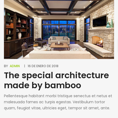
erat wisi, condimentum sed, commodo [...]
BY
ADMIN
16 DE ENERO DE 2018
The special architecture
made by bamboo
Pellentesque habitant morbi tristique senectus et netus et
malesuada fames ac turpis egestas. Vestibulum tortor
quam, feugiat vitae, ultricies eget, tempor sit amet, ante.
Donec eu libero sit amet quam egestas semper. Aenean