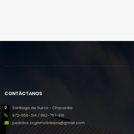
ultricies mi vitae est. Mauris placerat eleifend leo. Quisque
sit amet est et sapien ullamcorper pharetra. Vestibulum
erat wisi, condimentum sed, commodo [...]
CONTÁCTANOS
Santiago de Surco - Chacarilla
972-655-314 / 992-767-916
pedidos.zcginmobiliaria@gmail.com