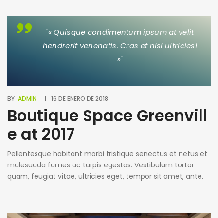
ultricies mi vitae est. Mauris placerat eleifend leo. Quisque
sit amet est et sapien ullamcorper pharetra. Vestibulum
erat wisi, condimentum sed, commodo [...]
"« Quisque condimentum ipsum at velit
hendrerit venenatis. Cras et nisi ultricies!
»"
BY
ADMIN
16 DE ENERO DE 2018
Boutique Space Greenvill
e at 2017
Pellentesque habitant morbi tristique senectus et netus et
malesuada fames ac turpis egestas. Vestibulum tortor
quam, feugiat vitae, ultricies eget, tempor sit amet, ante.
Donec eu libero sit amet quam egestas semper. Aenean
ultricies mi vitae est. Mauris placerat eleifend leo. Quisque
sit amet est et sapien ullamcorper pharetra. Vestibulum