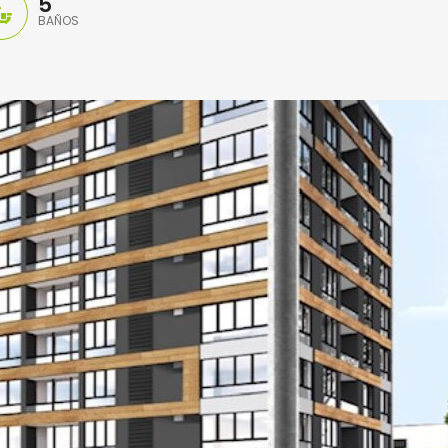
5
BAÑOS